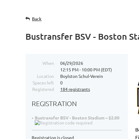
Back
Bustransfer BSV - Boston S
When
06/29/2026
12:15 PM - 10:00 PM (EDT)
Location
Boylston Schul-Verein
Spaces left
0
Registered
184 registrants
REGISTRATION
Bustransfer BSV - Boston Stadium – $2.00
B
E
Registration is closed