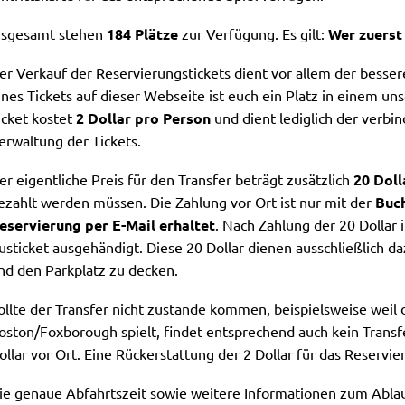
nsgesamt stehen
184 Plätze
zur Verfügung. Es gilt:
Wer zuerst
er Verkauf der Reservierungstickets dient vor allem der besse
ines Tickets auf dieser Webseite ist euch ein Platz in einem uns
icket kostet
2 Dollar pro Person
und dient lediglich der verbi
erwaltung der Tickets.
er eigentliche Preis für den Transfer beträgt zusätzlich
20 Doll
ezahlt werden müssen. Die Zahlung vor Ort ist nur mit der
Buch
eservierung per E-Mail erhaltet
. Nach Zahlung der 20 Dollar 
usticket ausgehändigt. Diese 20 Dollar dienen ausschließlich da
nd den Parkplatz zu decken.
ollte der Transfer nicht zustande kommen, beispielsweise weil 
oston/Foxborough spielt, findet entsprechend auch kein Transfer
ollar vor Ort. Eine Rückerstattung der 2 Dollar für das Reservier
ie genaue Abfahrtszeit sowie weitere Informationen zum Ablau