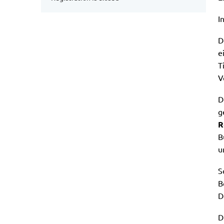
I
D
e
T
V
D
g
R
B
u
S
B
D
D